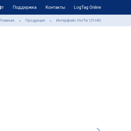
фт
Поддержка
Контакты
LogTag Online
Главная
Продукция
Интерфейс ЛогТэг LTI-HID
>
>