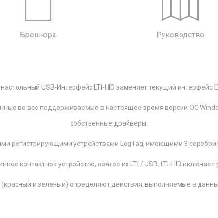
Брошюра
Руководство
настольный USB-Интерфейс LTI-HID заменяет текущий интерфейс L
оенные во все поддерживаемые в настоящее время версии ОС Windo
собственные драйверы.
ными регистрирующими устройствами LogTag, имеющими 3 серебрист
нное контактное устройство, взятое из LTI / USB. LTI-HID включае
 (красный и зеленый) определяют действия, выполняемые в данн