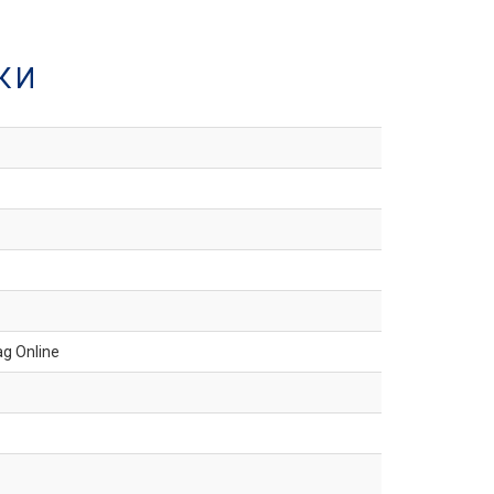
КИ
ag Online