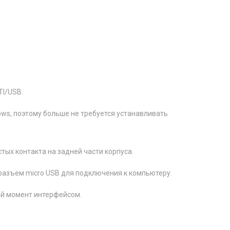
TI/USB.
ws, поэтому больше не требуется устанавливать
ых контакта на задней части корпуса.
т разъем micro USB для подключения к компьютеру.
ый момент интерфейсом.