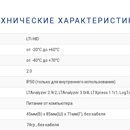
ЕХНИЧЕСКИЕ ХАРАКТЕРИСТИ
LTI-HID
от -20°C до +60°C
от -40°C до +70°C
2.0
IP50 (только для внутреннего использования)
LTAnalyzer 2.9r2, LTAnalyzer 3.0r8, LTXpress 1.1r1, LogT
Питание от компьютера
45мм(В) x 85мм(Ш) x 71мм(Г), без кабеля
74гр., без кабеля