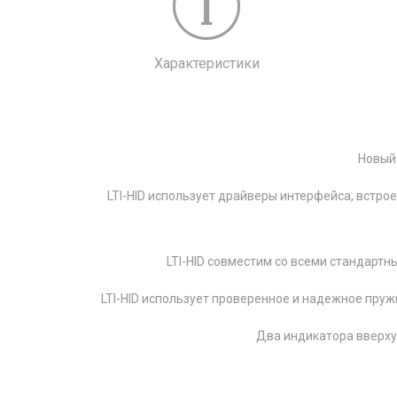
Характеристики
Новый 
LTI-HID использует драйверы интерфейса, встр
LTI-HID совместим со всеми стандарт
LTI-HID использует проверенное и надежное пружи
Два индикатора вверху