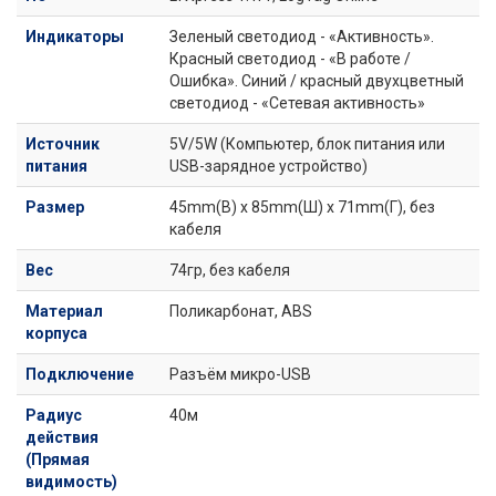
Индикаторы
Зеленый светодиод - «Активность».
Красный светодиод - «В работе /
Ошибка». Синий / красный двухцветный
светодиод - «Сетевая активность»
Источник
5V/5W (Компьютер, блок питания или
питания
USB-зарядное устройство)
Размер
45mm(В) x 85mm(Ш) x 71mm(Г), без
кабеля
Вес
74гр, без кабеля
Материал
Поликарбонат, ABS
корпуса
Подключение
Разъём микро-USB
Радиус
40м
действия
(Прямая
видимость)