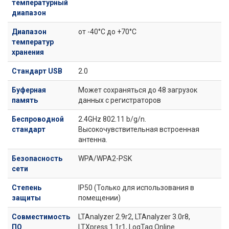
температурный
диапазон
Диапазон
от -40°C до +70°C
температур
хранения
Стандарт USB
2.0
Буферная
Может сохраняться до 48 загрузок
память
данных с регистраторов
Беспроводной
2.4GHz 802.11 b/g/n.
стандарт
Высокочувствительная встроенная
антенна.
Безопасность
WPA/WPA2-PSK
сети
Степень
IP50 (Только для использования в
защиты
помещении)
Совместимость
LTAnalyzer 2.9r2, LTAnalyzer 3.0r8,
ПО
LTXpress 1.1r1, LogTag Online