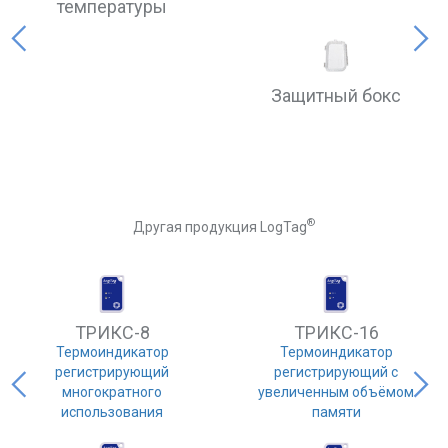
температуры
Защитный бокс
Previous
Next
®
Другая продукция LogTag
ТРИКС-8
ТРИКС-16
Термоиндикатор
Термоиндикатор
регистрирующий
регистрирующий с
многократного
увеличенным объёмом
использования
памяти